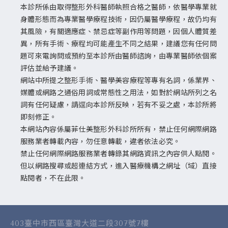
本診所係由取得整形外科醫師執照合格之醫師，依醫學專業就
身體形態而為專業醫學療程技術，因仍屬醫學療程，故仍均有
其風險，有關適應症、禁忌症等副作用等問題，因個人體質差
異，所有手術、療程均可能產生不同之結果，建議您有任何問
題可來電詢問或預約至本診所由醫師諮詢，由專業醫師依個案
評估並給予建議。
網站中所提之整形手術、醫學美容療程等專有名詞，係業界、
媒體或網路之通俗用詞或常態性之用法，如對於網站所列之名
詞有任何疑慮，請逕向本診所反映，若有不妥之處，本診所將
即刻修正。
本網站內容係屬菲仕美整形外科診所所有，禁止任何網際網路
服務業者轉載內容，勿任意轉載，違者依法必究。
禁止任何網際網路服務業者轉錄其網路資訊之內容供人點閱。
但以網路搜尋或超連結方式，進入醫療機構之網址（域）直接
點閱者，不在此限。
403臺中市西區臺灣大道二段307號7樓