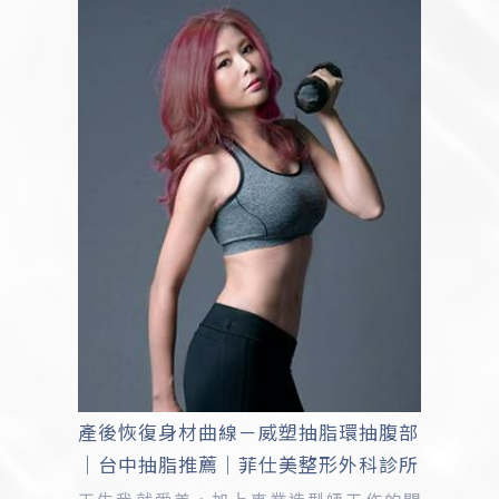
產後恢復身材曲線－威塑抽脂環抽腹部
｜台中抽脂推薦｜菲仕美整形外科診所