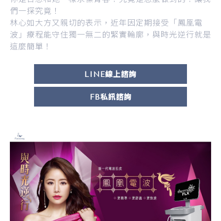
們一探究竟！
林心如大方又親切的表示，近年因定期接受「鳳凰電
波」療程能守住獨一無二的緊實輪廓，與時光逆行就是
這麼簡單！
LINE線上諮詢
FB私訊諮詢