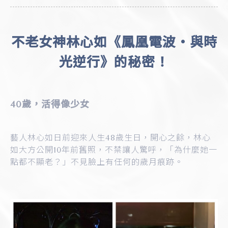
不老女神林心如《鳳凰電波‧與時
光逆行》的秘密！
40歲，活得像少女
藝人林心如日前迎來人生48歲生日，開心之餘，林心
如大方公開10年前舊照，不禁讓人驚呼，「為什麼她一
點都不顯老？」不見臉上有任何的歲月痕跡。