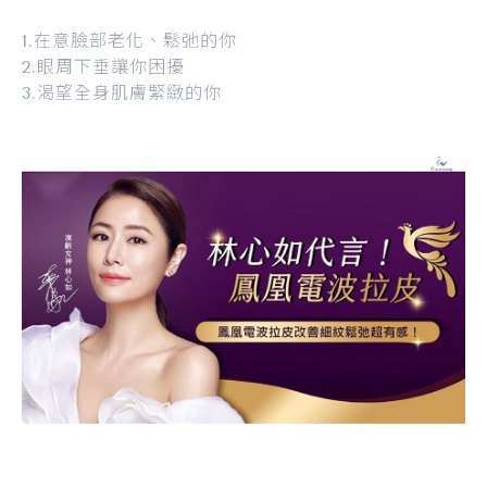
1.在意臉部老化、鬆弛的你
2.眼周下垂讓你困擾
3.渴望全身肌膚緊緻的你