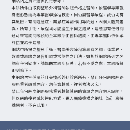
網站內之資訊僅供民眾參考。
本診所係由取得整形外科醫師執照合格之醫師，依醫學專業就
身體形態而為專業醫學療程技術，因仍屬醫學療程，故仍均有
其風險，有關適應症、禁忌症等副作用等問題，因個人體質差
異，所有手術、療程均可能產生不同之結果，建議您有任何問
題可來電詢問或預約至本診所由醫師諮詢，由專業醫師依個案
評估並給予建議。
網站中所提之整形手術、醫學美容療程等專有名詞，係業界、
媒體或網路之通俗用詞或常態性之用法，如對於網站所列之名
詞有任何疑慮，請逕向本診所反映，若有不妥之處，本診所將
即刻修正。
本網站內容係屬菲仕美整形外科診所所有，禁止任何網際網路
服務業者轉載內容，勿任意轉載，違者依法必究。
禁止任何網際網路服務業者轉錄其網路資訊之內容供人點閱。
但以網路搜尋或超連結方式，進入醫療機構之網址（域）直接
點閱者，不在此限。