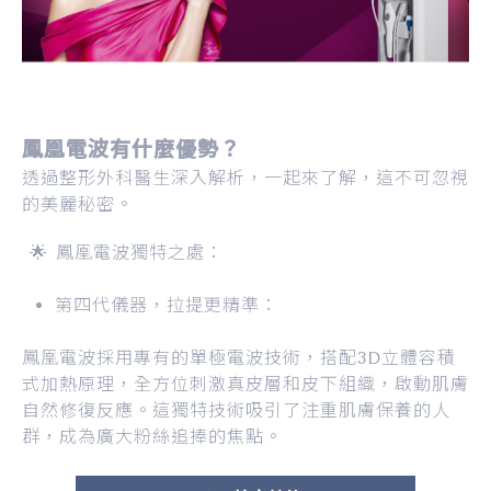
鳳凰電波有什麼優勢？
透過整形外科醫生深入解析，一起來了解，這不可忽視
的美麗秘密。
🌟 鳳凰電波獨特之處：
第四代儀器，拉提更精準：
鳳凰電波採用專有的單極電波技術，搭配3D立體容積
式加熱原理，全方位刺激真皮層和皮下組織，啟動肌膚
自然修復反應。這獨特技術吸引了注重肌膚保養的人
群，成為廣大粉絲追捧的焦點。