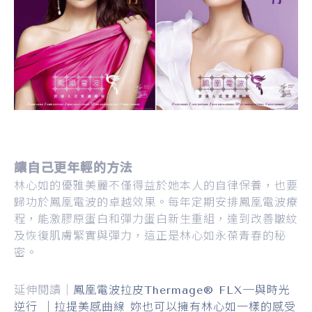
讓自己更年輕的方法
林心如的優雅美麗不僅得益於她本人的自律保養，也要
歸功於鳳凰電波的卓越效果。每年定期安排鳳凰電波療
程，能激膠原蛋白和彈力蛋白新生重組，達到改善皺紋
及恢復肌膚緊實與彈力，這正是林心如永葆青春的秘
密。
延伸閱讀｜
鳳凰電波拉皮Thermage® FLX─與時光
逆行 ｜拉提美感曲線 妳也可以擁有林心如一樣的感受