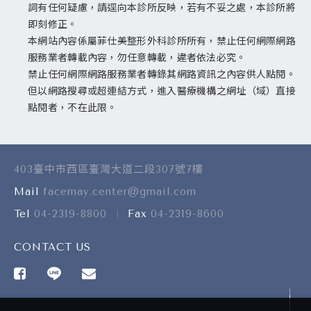
詞有任何疑慮，請逕向本診所反映，若有不妥之處，本診所將
即刻修正。
本網站內容係屬菲仕美整形外科診所所有，禁止任何網際網路
服務業者轉載內容，勿任意轉載，違者依法必究。
禁止任何網際網路服務業者轉錄其網路資訊之內容供人點閱。
但以網路搜尋或超連結方式，進入醫療機構之網址（域）直接
點閱者，不在此限。
403臺中市西區臺灣大道二段307號7樓
Mail
facemay.center@gmail.com
Tel
04-2319-8800
Fax
04-2319-8600
CONTACT US