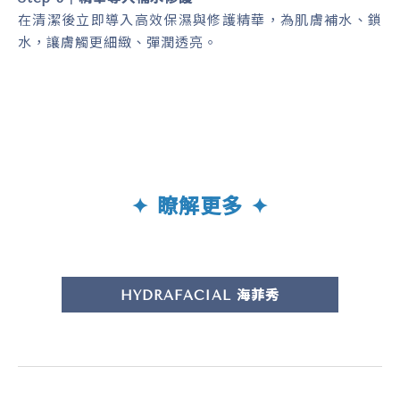
在清潔後立即導入高效保濕與修護精華，為肌膚補水、鎖
水，讓膚觸更細緻、彈潤透亮。
✦
瞭
解更多 ✦
HYDRAFACIAL 海菲秀