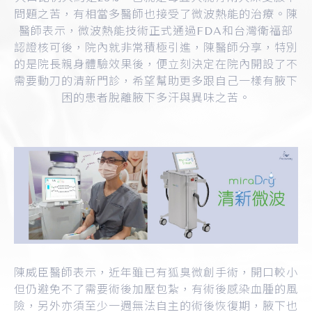
問題之苦，有相當多醫師也接受了微波熱能的治療。陳
醫師表示，微波熱能技術正式通過FDA和台灣衛福部
認證核可後，院內就非常積極引進，陳醫師分享，特別
的是院長親身體驗效果後，便立刻決定在院內開設了不
需要動刀的清新門診，希望幫助更多跟自己一樣有腋下
困的患者脫離腋下多汗與異味之苦。
陳威臣醫師表示，近年雖已有狐臭微創手術，開口較小
但仍避免不了需要術後加壓包紮，有術後感染血腫的風
險，另外亦須至少一週無法自主的術後恢復期，腋下也