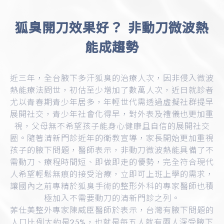
狐臭開刀效果好？ 非動刀微波熱
能成趨勢
近三年，全台腋下多汗狐臭的治療人次，因非侵入微波
熱能療法問世，初估至少增加了數萬人次，近日就診者
尤以青春期青少年居多，年輕世代需透過虛擬社群提早
展開社交，青少年社會化得早，對外表及禮儀也更加重
視，父母無不希望孩子能身心健康且自信的展開社交
圈。隨著清新門診近年的衛教宣導，家長開始更加重視
孩子的腋下問題，醫師表示，非動刀微波熱能具備了不
需動刀、療程時間短、即做即走的優勢，完全符合現代
人希望輕鬆無痕的接受治療，立即可上班上學的需求，
讓國內之前專精於狐臭手術的整形外科的專家醫師也積
極加入不需要動刀的清新門診之列。
菲仕美整外專家陳威臣醫師於表示，台灣有腋下問題的
人口比例大約是25%，也就是每五人就有兩人深受腋下