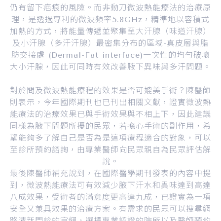
仍有留下疤痕的風險。而非動刀微波熱能療法的治療原
理，是透過專利的微波頻率5.8GHz，精準地以容積式
加熱的方式，將能量傳遞並聚集至大汗腺（味道汗腺）
及小汗腺（多汗汗腺）最密集分布的區域-真皮層與脂
肪交接處 (Dermal-Fat interface)一次性的均勻破壞
大小汗腺，因此可同時有效改善腋下異味與多汗問題。
對於問及微波熱能療程的效果是否可媲美手術？陳醫師
則表示，今年國際期刊也已刊出相關文獻，證實微波熱
能療法的治療效果已與手術效果與不相上下，因此建議
同樣為腋下問題所擾的民眾，若擔心手術的副作用，希
望能夠多了解自己是否為是這項療程適合的對象，可以
至診所預約諮詢，由專業醫師向民眾親自為民眾評估解
說。
最後陳醫師補充說到，在國際醫學期刊發表的內容中提
到，微波熱能療法可有效減少腋下汗水和異味達到高達
八成效果，受術者的滿意度更高達九成，已證實為一項
安全又兼具效果的治療方案。有需求的民眾可以搜尋網
路清新門診的官網，選擇專業認證的院所以及醫師預約