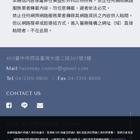
本網站內容係屬菲仕美整形外科診所所有，禁止任何網際網路
服務業者轉載內容，勿任意轉載，違者依法必究。
禁止任何網際網路服務業者轉錄其網路資訊之內容供人點閱。
但以網路搜尋或超連結方式，進入醫療機構之網址（域）直接
點閱者，不在此限。
403臺中市西區臺灣大道二段307號7樓
Mail
facemay.center@gmail.com
Tel
04-2319-8800
Fax
04-2319-8600
CONTACT US
©2022 菲仕美整形外科診所. All rights
reserved.
TOP
依據歐盟施行的個人資料保護法，我們致力於保護您的個人資料並提供您對個人資料的掌握。 我們已更新並
Design
-
iBest
將定期更新我們的隱私權政策，以遵循該個人資料保護法。請您參照我們最新版的
隱私權聲明
。