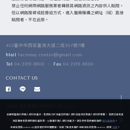
禁止任何網際網路服務業者轉錄其網路資訊之內容供人點閱。
但以網路搜尋或超連結方式，進入醫療機構之網址（域）直接
點閱者，不在此限。
403臺中市西區臺灣大道二段307號7樓
Mail
facemay.center@gmail.com
Tel
04-2319-8800
Fax
04-2319-8600
CONTACT US
©2022 菲仕美整形外科診所. All rights
reserved.
TOP
依據歐盟施行的個人資料保護法，我們致力於保護您的個人資料並提供您對個人資料的掌握。 我們已更新並
Design
-
iBest
將定期更新我們的隱私權政策，以遵循該個人資料保護法。請您參照我們最新版的
隱私權聲明
。
本網站使用cookies以提供更好的瀏覽體驗。如需了解更多關於本網站如何使用cookies 請按
這裏
。