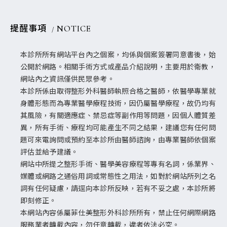
提醒事項
NOTICE
本診所所有網站平台內之個案，均係與個案簽署同意書後，始
公開於網路。相關手術方式或產品介紹說明，主要用於衛教，
網站內之資訊僅供民眾參考。
本診所係由取得整形外科醫師執照合格之醫師，依醫學專業就
身體形態而為專業醫學療程技術，因仍屬醫學療程，故仍均有
其風險，有關適應症、禁忌症等副作用等問題，因個人體質差
異，所有手術、療程均可能產生不同之結果，建議您有任何問
題可來電詢問或預約至本診所由醫師諮詢，由專業醫師依個案
評估並給予建議。
網站中所提之整形手術、醫學美容療程等專有名詞，係業界、
媒體或網路之通俗用詞或常態性之用法，如對於網站所列之名
詞有任何疑慮，請逕向本診所反映，若有不妥之處，本診所將
即刻修正。
本網站內容係屬菲仕美整形外科診所所有，禁止任何網際網路
服務業者轉載內容，勿任意轉載，違者依法必究。