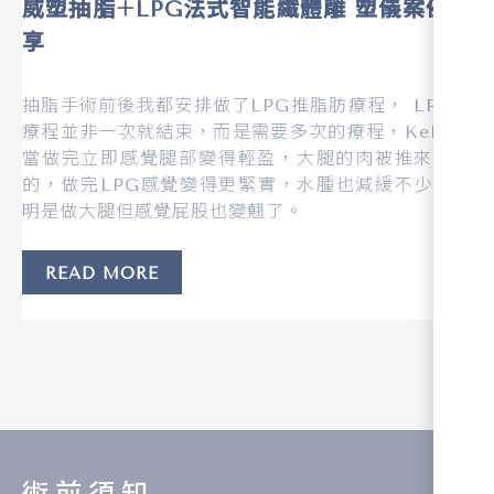
威塑抽脂+LPG法式智能纖體雕 塑儀案例分
享
抽脂手術前後我都安排做了LPG推脂肪療程， LPG的
療程並非一次就結束，而是需要多次的療程，Kelly說
當做完立即感覺腿部變得輕盈，大腿的肉被推來推去
的，做完LPG感覺變得更緊實，水腫也減緩不少，明
明是做大腿但感覺屁股也變翹了。
READ MORE
術前須知