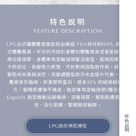
特色說明
FEATURE DESCRIPTION
LPG法式纖體雕塑儀是經由美國 FDA核可的100% 非侵入
式體雕儀器，可分別作用於身體的體雕塑身或者是臉部緊
緻拉提按摩，身體專用滾輪接頭靈活度佳，能夠因應身體
不同部位，負壓吸力原理，可針對頑固脂肪作用，舒緩繃
緊肌肉效果與淋巴，改變調整脂肪分布並提升代謝，亦可
雕塑身形曲線，刺激膠原蛋白，增多50% 的結締組織活
化，緊緻肌膚撫平橘皮。臉部專用滾輪接頭2種全新
Ergolift 微型機動活瓣機頭，深層按摩，幫助肌膚更有彈
性，活化肌膚，緊緻臉部輪廓。
特色說明
LPG臉部美肌療程