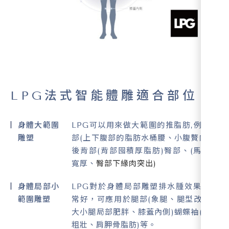
LPG法式智能體雕適合部位
身體大範圍
LPG可以用來做大範圍的推脂肪,例如腹
雕塑
部(上下腹部的脂肪水桶腰、小腹贅肉)、
後背部(背部囤積厚脂肪)臀部、(馬鞍臀
寬厚、
臀部下緣肉突出)
身體局部小
LPG對於身體局部雕塑排水腫效果也非
範圍雕塑
常好，可應用於腿部(象腿、腿型改善、
大小腿局部肥胖、膝蓋內側)蝴蝶袖(手臂
粗壯、肩胛骨脂肪)等。