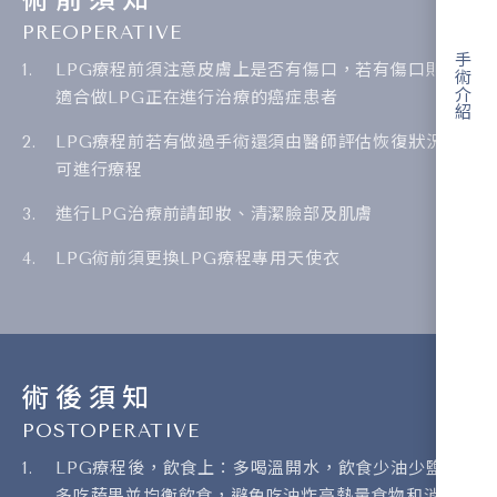
PREOPERATIVE
手術介紹
LPG療程前須注意皮膚上是否有傷口，若有傷口則不
適合做LPG正在進行治療的癌症患者
LPG療程前若有做過手術還須由醫師評估恢復狀況方
可進行療程
進行LPG治療前請卸妝、清潔臉部及肌膚
LPG術前須更換LPG療程專用天使衣
術後須知
POSTOPERATIVE
LPG療程後，飲食上：多喝溫開水，飲食少油少鹽，
多吃蔬果並均衡飲食，避免吃油炸高熱量食物和消