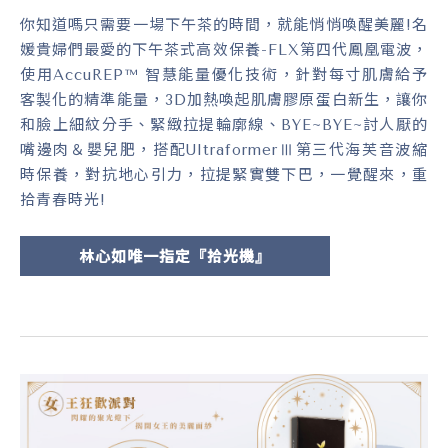
你知道嗎只需要一場下午茶的時間，就能悄悄喚醒美麗!名
媛貴婦們最愛的下午茶式高效保養-FLX第四代鳳凰電波，
使用AccuREP™ 智慧能量優化技術，針對每寸肌膚給予
客製化的精準能量，3D加熱喚起肌膚膠原蛋白新生，讓你
和臉上細紋分手、緊緻拉提輪廓線、BYE~BYE~討人厭的
嘴邊肉＆嬰兒肥，搭配UltraformerⅢ第三代海芙音波縮
時保養，對抗地心引力，拉提緊實雙下巴，一覺醒來，重
拾青春時光!
林心如唯一指定『拾光機』