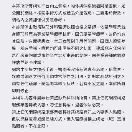
本診所所有網站平台內之個案，均係與個案簽署同意書後，始
公開於網路。相關手術方式或產品介紹說明，主要用於衛教，
網站內之資訊僅供民眾參考。
本診所係由取得整形外科醫師執照合格之醫師，依醫學專業就
身體形態而為專業醫學療程技術，因仍屬醫學療程，故仍均有
其風險，有關適應症、禁忌症等副作用等問題，因個人體質差
異，所有手術、療程均可能產生不同之結果，建議您有任何問
題可來電詢問或預約至本診所由醫師諮詢，由專業醫師依個案
評估並給予建議。
網站中所提之整形手術、醫學美容療程等專有名詞，係業界、
媒體或網路之通俗用詞或常態性之用法，如對於網站所列之名
詞有任何疑慮，請逕向本診所反映，若有不妥之處，本診所將
即刻修正。
本網站內容係屬菲仕美整形外科診所所有，禁止任何網際網路
服務業者轉載內容，勿任意轉載，違者依法必究。
禁止任何網際網路服務業者轉錄其網路資訊之內容供人點閱。
但以網路搜尋或超連結方式，進入醫療機構之網址（域）直接
點閱者，不在此限。