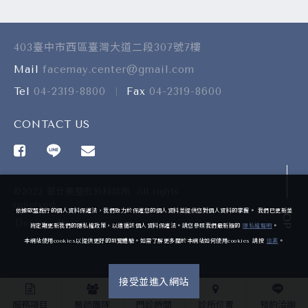
403臺中市西區臺灣大道二段307號7樓
Mail
facemay.center@gmail.com
Tel
04-2319-8800
Fax
04-2319-8600
CONTACT US
©2022 菲仕美整形外科診所. All rights
reserved.
TOP
依據歐盟施行的個人資料保護法，我們致力於保護您的個人資料並提供您對個人資料的掌握。 我們已更新並
Design
-
iBest
將定期更新我們的隱私權政策，以遵循該個人資料保護法。請您參照我們最新版的
隱私權聲明
。
本網站使用cookies以提供更好的瀏覽體驗。如需了解更多關於本網站如何使用cookies 請按
這裏
。
接受並進入網站
服務項目
醫師團隊
門診時間
診所位置
預約洽詢