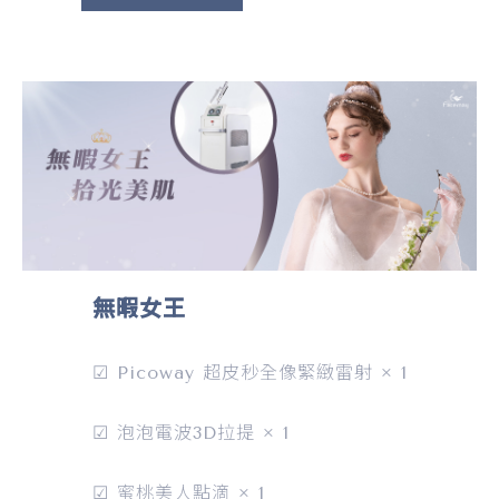
無暇女王
☑ Picoway 超皮秒全像緊緻雷射 × 1
☑ 泡泡電波3D拉提 × 1
☑ 蜜桃美人點滴 × 1