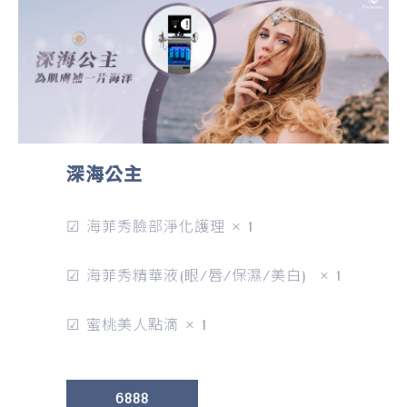
深海公主
☑ 海菲秀臉部淨化護理 × 1
☑ 海菲秀精華液(眼/唇/保濕/美白) × 1
☑ 蜜桃美人點滴 × 1
6888