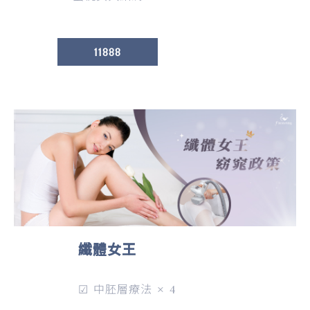
11888
纖體女王
☑ 中胚層療法 × 4