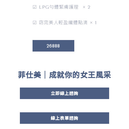
☑ LPG勻體緊膚護理 × 2
☑ 窈窕美人輕盈纖體點滴 × 1
26888
菲仕美｜成就你的女王風采
立即線上諮詢
線上表單諮詢