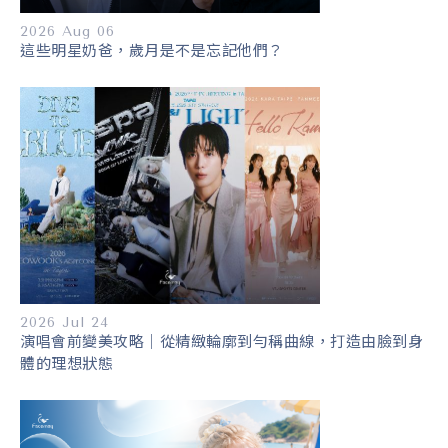
2026 Aug 06
這些明星奶爸，歲月是不是忘記他們？
2026 Jul 24
演唱會前變美攻略｜從精緻輪廓到勻稱曲線，打造由臉到身
體的理想狀態