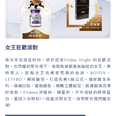
女王狂歡派對
每天辛苦加班的你，終於迎來Friday Night 的狂歡派
對，在閃耀的聚光燈下，每個角度都毫無破綻的女王，羨
煞眾人。欽點女王完美零死角的秘訣，BOTOX、
LETYBO，解除皺怨，打造完美V臉公式。玻尿酸全系
列，填補凹陷、擺脫疲態，精雕立體臉型，肌膚飽滿亮澤
好氣色。Ellanse洢蓮絲、精靈針，不可或缺的膠原蛋
白，重回少女時刻!一起當派對女王，自帶聚光燈閃耀全
場!